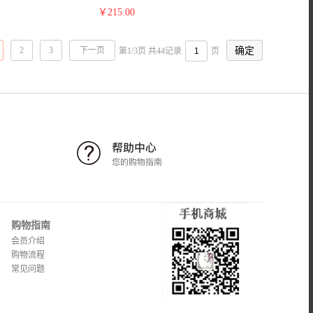
￥
215.00
2
3
下一页
第1/3页 共44记录
页
购物指南
会员介绍
购物流程
常见问题