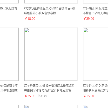
腮红/胭脂娇艳
CQ修容盘粉底盘高光暗影2色拼白色+咖
CQ40色口红版儿
啡色修饰小脸双色修容粉
不掉色不沾杯无毒
￥
18.00
￥
29.00
bai保湿润肤液
汇美秀正品CQ润泽光透粉底霜粉底遮瑕
汇美秀CQ系列羽柔
润厂家直销批发现货
美白保湿控油 裸妆厂家直销批发现货
肤粉状粉底 新款厂
￥
25.00
￥
89.00
￥
15.00