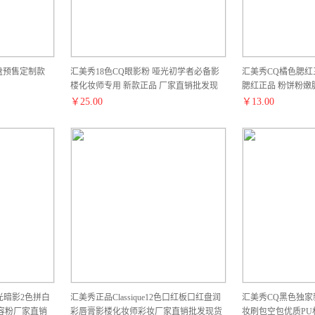
盘预售定制款
汇美秀18色CQ眼影粉 哑光初学者必备影
汇美秀CQ橘色腮红
楼化妆师专用 新款正品 厂家直销批发现
腮红正品 粉饼粉嫩
货
￥
25.00
￥
13.00
光暗影2色拼白
汇美秀正品Classique12色口红板口红盘润
汇美秀CQ黑色独家
容粉厂家直销
彩唇膏影楼化妆师彩妆厂家直销批发现货
妆刷包空包优质P