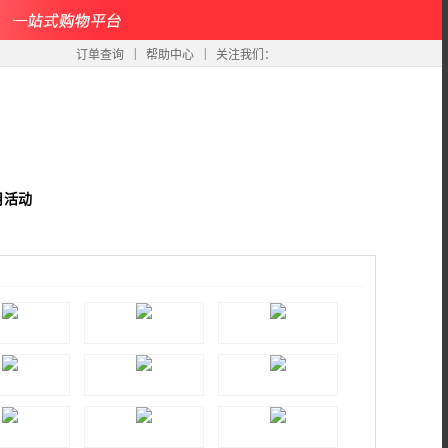
|
|
订单查询
帮助中心
关注我们：
月活动
秀彩妆品牌
明艳专业彩妆品牌
欧丹玛丽
尚品眼睫毛
月儿公主
OE纹绣品牌