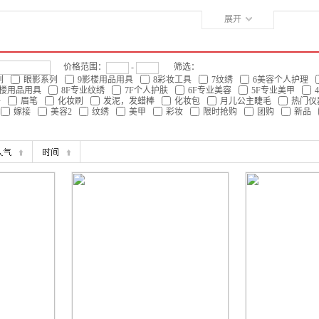
BH专业彩妆品牌
ACE假睫毛
海婷眼睫毛
日本
展开
价格范围：
-
筛选：
列
眼影系列
9影楼用品用具
8彩妆工具
7纹绣
6美容个人护理
影楼用品用具
8F专业纹绣
7F个人护肤
6F专业美容
5F专业美甲
件
眉笔
化妆刷
发泥，发蜡棒
化妆包
月儿公主睫毛
热门仪
嫁接
美容2
纹绣
美甲
彩妆
限时抢购
团购
新品