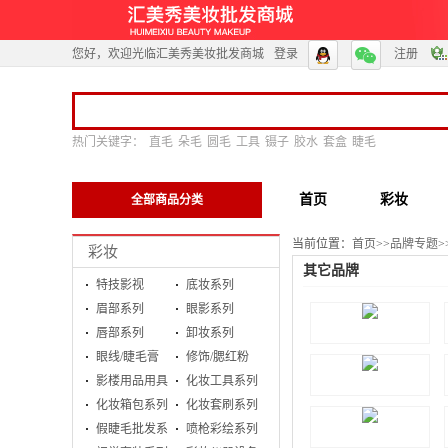
您好，欢迎光临汇美秀美妆批发商城
登录
注册
热门关键字：
直毛
朵毛
圆毛
工具
镊子
胶水
套盒
睫毛
首页
彩妆
全部商品分类
当前位置：
首页
>>
品牌专题
>
彩妆
其它品牌
特技影视
底妆系列
眉部系列
眼影系列
唇部系列
卸妆系列
梦鹿
眼线/睫毛膏
修饰/腮红粉
影楼用品用具
化妆工具系列
化妆箱包系列
化妆套刷系列
露伦LOSSLO
假睫毛批发系
喷枪彩绘系列