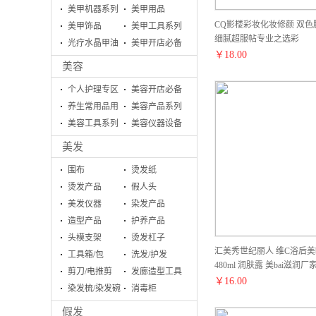
美甲机器系列
美甲用品
CQ影楼彩妆化妆修颜 双色
美甲饰品
美甲工具系列
细腻超服帖专业之选彩
光疗水晶甲油
美甲开店必备
￥
18.00
胶系列
美容
个人护理专区
美容开店必备
养生常用品用
美容产品系列
具
美容工具系列
美容仪器设备
美发
围布
烫发纸
烫发产品
假人头
美发仪器
染发产品
造型产品
护养产品
头模支架
烫发杠子
汇美秀世纪丽人 维C浴后美
工具箱/包
洗发/护发
480ml 润肤露 美bai滋
剪刀/电推剪
发廊造型工具
￥
16.00
染发梳/染发碗
消毒柜
假发