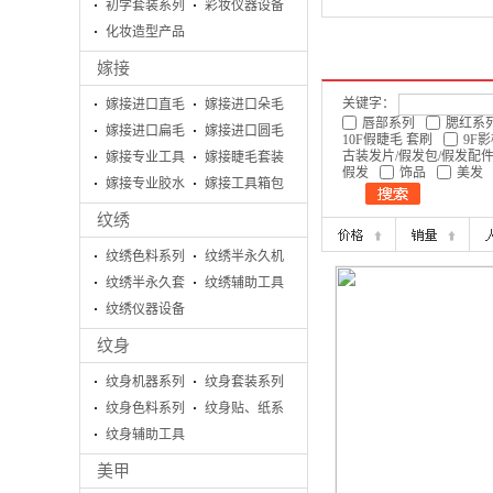
列
初学套装系列
彩妆仪器设备
千艺千惠专业彩妆
化妆造型产品
嫁接
关键字：
嫁接进口直毛
嫁接进口朵毛
唇部系列
腮红系
嫁接进口扁毛
嫁接进口圆毛
10F假睫毛 套刷
9F
古装发片/假发包/假发配
嫁接专业工具
嫁接睫毛套装
假发
饰品
美发
系列
嫁接专业胶水
系列
嫁接工具箱包
系列
系列
纹绣
纹绣色料系列
纹绣半永久机
纹绣半永久套
器
纹绣辅助工具
盒
纹绣仪器设备
系列
纹身
纹身机器系列
纹身套装系列
纹身色料系列
纹身贴、纸系
纹身辅助工具
列
系列
美甲