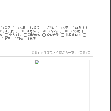
嘿嘿眼睫毛
思维秀专业彩妆
红与黑专业彩妆品牌
5美容
3美发
2嫁接
1彩妆
4美甲
纹身
4F专业美发
3F专业嫁接
2F专业饰品
1F专业彩妆
器
个人护肤
影楼用品
全球代购
化妆箱套刷
推荐
特价
热卖
总共有44件商品,20件商品为一页,共3页第 1页