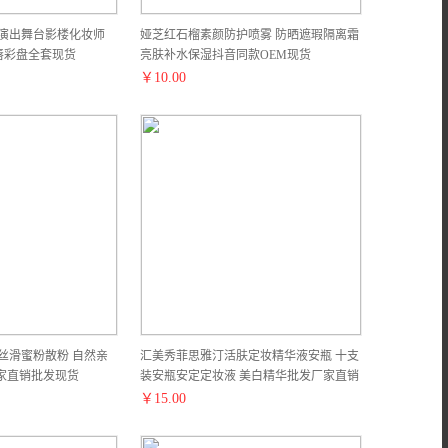
童演出舞台影楼化妆师
娅芝红石榴素颜防护喷雾 防晒遮瑕隔离霜
唇彩盘全套现货
亮肤补水保湿抖音同款OEM现货
￥
10.00
丝滑蜜粉散粉 自然亲
汇美秀菲思雅汀活肤定妆精华液安瓶 十支
家直销批发现货
装安瓶安定定妆液 美白精华批发厂家直销
批发现货预售订货款
￥
15.00