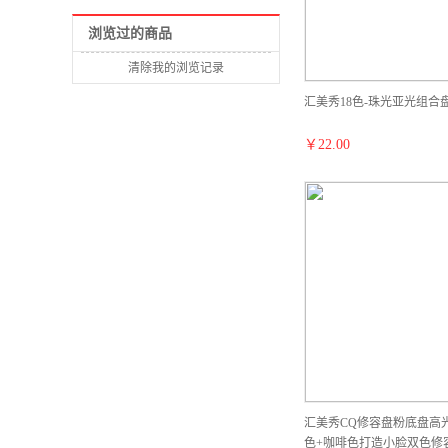
浏览过的商品
清除我的浏览记录
汇美秀18色-珠光亚光组合
￥
22.00
汇美秀CQ修容盘粉底盘高
色+咖啡色打造小脸双色修