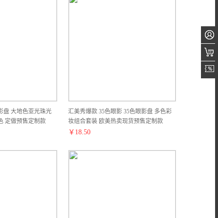
眼影盘 大地色亚光珠光
汇美秀爆款 35色眼影 35色眼影盘 多色彩
色 定做预售定制款
妆组合套装 欧美热卖现货预售定制款
￥
18.50