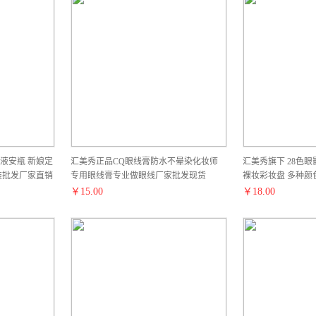
液安瓶 新娘定
汇美秀正品CQ眼线膏防水不晕染化妆师
汇美秀旗下 28色
装批发厂家直销
专用眼线膏专业做眼线厂家批发现货
裸妆彩妆盘 多种颜
￥
15.00
￥
18.00