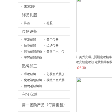
古装发片
饰品礼服
饰品
礼服
仪器设备
美发仪器
美甲仪器
纹身仪器
纹绣仪器
彩妆仪器设备
美容个人小仪
汇美秀安琪儿婴肌定妆精华
美容仪器设备
器
妆安瓶定妆液 定妆精华套
系列
贴牌加工
批发现货预售订货款
￥
6.30
彩妆贴牌
化妆刷贴牌加
化妆箱包贴牌
工
纹绣产品贴牌
加工
假睫毛贴牌加
加工
工生产
积分商城
周一团购产品（每周更新）