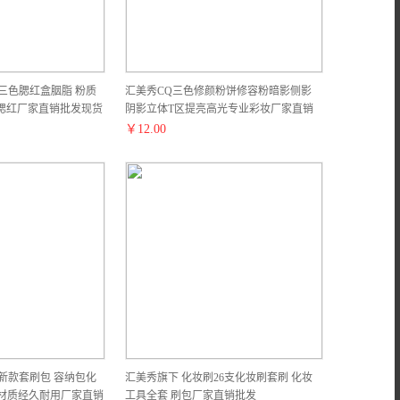
三色腮红盒胭脂 粉质
汇美秀CQ三色修颜粉饼修容粉暗影侧影
腮红厂家直销批发现货
阴影立体T区提亮高光专业彩妆厂家直销
批发现货
￥
12.00
新款套刷包 容纳包化
汇美秀旗下 化妆刷26支化妆刷套刷 化妆
U材质经久耐用厂家直销
工具全套 刷包厂家直销批发