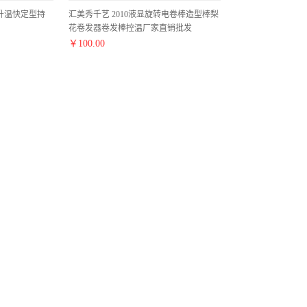
灰升温快定型持
汇美秀千艺 2010液显旋转电卷棒造型棒梨
花卷发器卷发棒控温厂家直销批发
￥
100.00