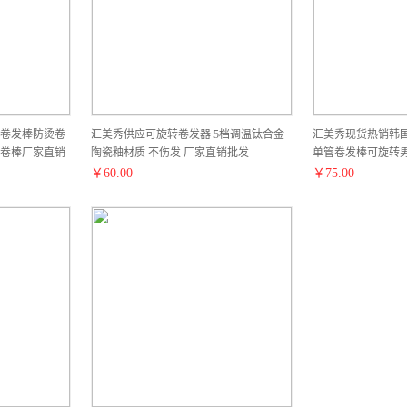
转卷发棒防烫卷
汇美秀供应可旋转卷发器 5档调温钛合金
汇美秀现货热销韩
卷棒厂家直销
陶瓷釉材质 不伤发 厂家直销批发
单管卷发棒可旋转
销批发
￥
60.00
￥
75.00