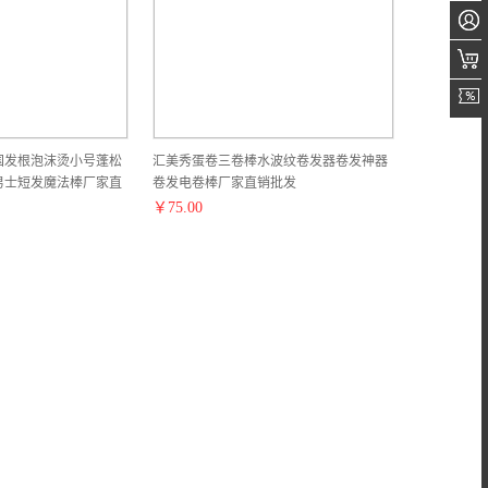
国发根泡沫烫小号蓬松
汇美秀蛋卷三卷棒水波纹卷发器卷发神器
男士短发魔法棒厂家直
卷发电卷棒厂家直销批发
￥
75.00