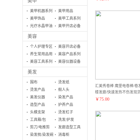
美甲
美甲机器系列
美甲用品
美甲饰品
美甲工具系列
光疗水晶甲油
美甲开店必备
胶系列
美容
个人护理专区
美容开店必备
养生常用品用
美容产品系列
具
美容工具系列
美容仪器设备
美发
围布
烫发纸
汇美秀卷棒 鹰堡电卷棒/卷
烫发产品
假人头
楼发廊/快速发热不伤发现
美发仪器
染发产品
￥
75.00
造型产品
护养产品
头模支架
烫发杠子
工具箱/包
洗发/护发
剪刀/电推剪
发廊造型工具
染发梳/染发碗
消毒柜