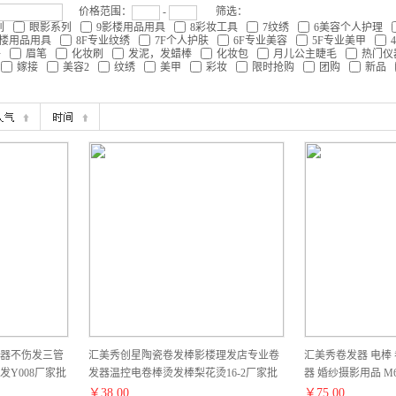
价格范围：
-
筛选：
列
眼影系列
9影楼用品用具
8彩妆工具
7纹绣
6美容个人护理
影楼用品用具
8F专业纹绣
7F个人护肤
6F专业美容
5F专业美甲
件
眉笔
化妆刷
发泥，发蜡棒
化妆包
月儿公主睫毛
热门仪
嫁接
美容2
纹绣
美甲
彩妆
限时抢购
团购
新品
器不伤发三管
汇美秀创星陶瓷卷发棒影楼理发店专业卷
汇美秀卷发器 电棒 
Y008厂家批
发器温控电卷棒烫发棒梨花烫16-2厂家批
器 婚纱摄影用品 M
发预售定制款
￥
38.00
￥
75.00