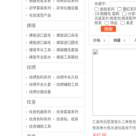
假睫毛批发系
喷枪彩绘系列
关键字：
列
初学套装系列
彩妆仪器设备
唇部系列
腮红系
10F假睫毛 套刷
9F
化妆造型产品
古装发片/假发包/假发配
假发
饰品
美发
嫁接
嫁接进口直毛
嫁接进口朵毛
嫁接进口扁毛
嫁接进口圆毛
嫁接专业工具
嫁接睫毛套装
系列
嫁接专业胶水
系列
嫁接工具箱包
系列
系列
纹绣
纹绣色料系列
纹绣半永久机
纹绣半永久套
器
纹绣辅助工具
盒
纹绣仪器设备
系列
纹身
纹身机器系列
纹身套装系列
纹身色料系列
纹身贴、纸系
汇美秀创星蛋卷头三棒卷发
纹身辅助工具
列
卷发棒大卷水波纹美发不伤发
系列
发预售定制款
￥
82.00