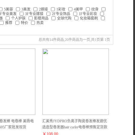
5美容
3美发
2嫁接
1彩妆
4美甲
纹身
4F专业美发
3F专业嫁接
2F专业饰品
1F专业彩妆
器
个人护肤
影楼用品
全球代购
化妆箱套刷
推荐
特价
热卖
总共有14件商品,20件商品为一页,共1页第 1页
卷发棒 电卷棒 美扬电
汇美秀JYDPRO负离子陶瓷卷发棒发廊优
605厂家批发现货
选造型卷发器hair curler电卷棒预售定货款
￥
108.00