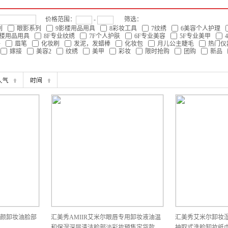
价格范围：
-
筛选：
列
眼影系列
9影楼用品用具
8彩妆工具
7纹绣
6美容个人护理
影楼用品用具
8F专业纹绣
7F个人护肤
6F专业美容
5F专业美甲
件
眉笔
化妆刷
发泥，发蜡棒
化妆包
月儿公主睫毛
热门仪
嫁接
美容2
纹绣
美甲
彩妆
限时抢购
团购
新品
颜卸妆油脸部
汇美秀AMIIR艾米尔眼唇专用卸妆液油温
汇美秀艾米尔卸妆
和保湿深层清洁脸部淡彩妆预售定货款
抽取式洗脸卸妆纸巾