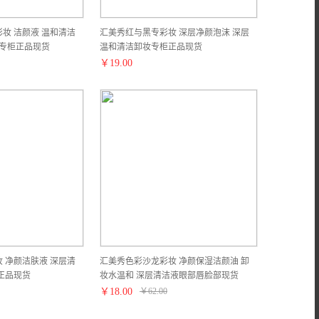
妆 洁颜液 温和清洁
汇美秀红与黑专彩妆 深层净颜泡沫 深层
 专柜正品现货
温和清洁卸妆专柜正品现货
￥
19.00
 净颜洁肤液 深层清
汇美秀色彩沙龙彩妆 净颜保湿洁颜油 卸
正品现货
妆水温和 深层清洁液眼部唇脸部现货
￥
18.00
￥
62.00