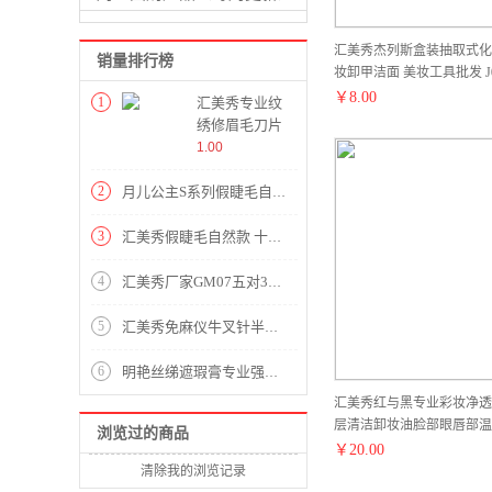
汇美秀杰列斯盒装抽取式化妆
销量排行榜
妆卸甲洁面 美妆工具批发 J
￥
8.00
1
汇美秀专业纹
绣修眉毛刀片
画眉神器美容
1.00
初学者女刮眉
刀整盒100片
2
月儿公主S系列假睫毛自然仿真女透明梗3D磨尖日常裸妆十对装
修腋毛现货
3
汇美秀假睫毛自然款 十对装月儿公主S系列 美姣源睫毛厂影楼睫毛
4
汇美秀厂家GM07五对3D磨尖假睫毛透明梗自然假睫毛纤长款日常眼睫毛
5
汇美秀免麻仪牛叉针半壁U11针专用线条眉针漂唇纹眼线微针全抛一体针头现货
6
明艳丝绨遮瑕膏专业强力遮瑕遮纹身痘印眼部提亮控油单色粉底膏现货
汇美秀红与黑专业彩妆净透
层清洁卸妆油脸部眼唇部温
浏览过的商品
￥
20.00
清除我的浏览记录