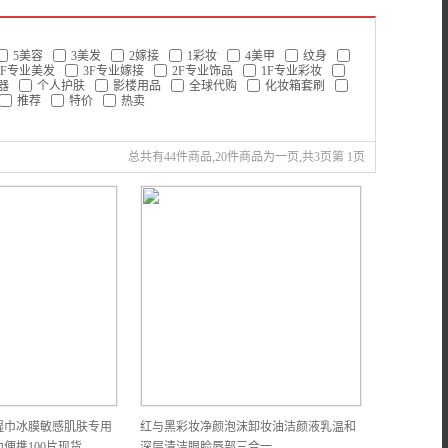
5美容
3美发
2嫁接
1彩妆
4美甲
纹身
4F专业美发
3F专业嫁接
2F专业饰品
1F专业彩妆
器
个人护肤
影楼用品
全球代购
化妆箱套刷
推荐
特价
热卖
总共有44件商品,20件商品为一页,共3页第 1页
湿巾冰膜敏感肌肤专用
红与黑彩妆净颜泡沫卸妆油洁颜液乳温和
便携100片现货
深层清洁眼脸唇部三合一