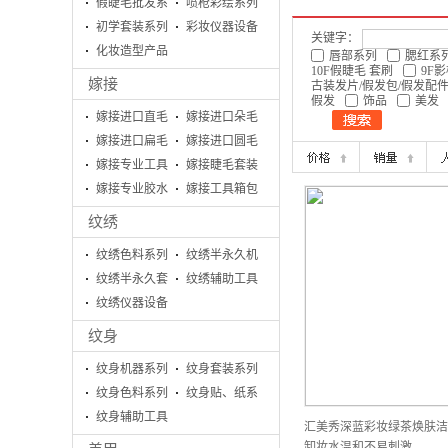
假睫毛批发系
喷枪彩绘系列
列
初学套装系列
彩妆仪器设备
关键字：
化妆造型产品
唇部系列
腮红系
10F假睫毛 套刷
9F
嫁接
古装发片/假发包/假发配
假发
饰品
美发
嫁接进口直毛
嫁接进口朵毛
嫁接进口扁毛
嫁接进口圆毛
嫁接专业工具
嫁接睫毛套装
系列
嫁接专业胶水
系列
嫁接工具箱包
系列
系列
纹绣
纹绣色料系列
纹绣半永久机
纹绣半永久套
器
纹绣辅助工具
盒
纹绣仪器设备
系列
纹身
纹身机器系列
纹身套装系列
纹身色料系列
纹身贴、纸系
纹身辅助工具
列
汇美秀深蓝彩妆绿茶焕肤洁
系列
卸妆水温和不易刺激