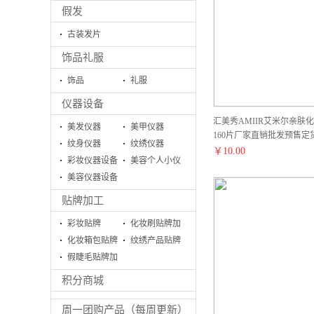
假发
古装发片
饰品礼服
饰品
礼服
仪器设备
汇美秀AMIIR艾米尔亲肤
美发仪器
美甲仪器
160片厂家直销批发预售定
纹身仪器
纹绣仪器
￥
10.00
彩妆仪器设备
美容个人小仪
美容仪器设备
器
系列
贴牌加工
彩妆贴牌
化妆刷贴牌加
化妆箱包贴牌
工
纹绣产品贴牌
加工
假睫毛贴牌加
加工
工生产
积分商城
周一团购产品（每周更新）