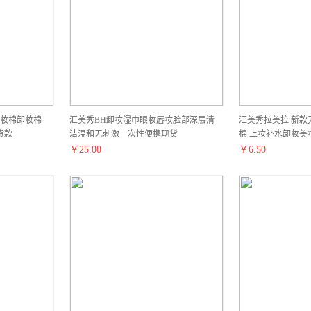
化妆棉卸妆棉
汇美秀BH卸妆湿巾眼妆唇妆脸部深层清
汇美秀拉美拉 新款
货款
洁温和无刺激一次性便携现货
棉 上妆补水卸妆美妆
￥
25.00
￥
6.50