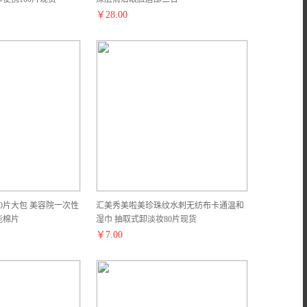
￥
28.00
00片大包 美容院一次性
汇美秀美啦美珍珠纹水刺无纺布卡通温和
能棉片
湿巾 抽取式卸淡妆80片现货
￥
7.00