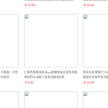
￥
59.90
￥
20.00
 不脱絮一次性
汇美秀香薰润肤油spa按摩精油全身免洗推
卸妆化妆薄棉片15
卷巾现货
拿刮痧bb油婴儿宝宝抚触油护肤
美容化妆美甲多功
￥
4.00
￥
10.00