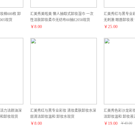
棉600枚 卸
汇美秀美啦美 懒人抽取式卸妆湿巾 一次
汇美秀红与黑专业彩
005现货
性洁肤卸妆柔巾无纺布60抽E2058现货
无刺激 眼唇卸妆液
￥
8.00
￥
25.00
活力洁颜油深
汇美秀红与黑专业彩妆 清妆柔肤卸妆水深
汇美秀色彩沙龙彩妆
和卸妆现货
层清洁卸妆温和 卸妆水现货
洁卸妆温和 卸妆液
￥
8.00
￥
19.00
￥
49.00