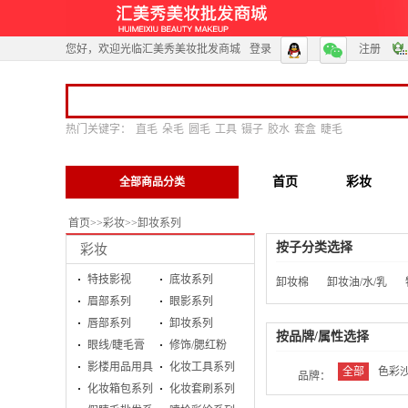
您好，欢迎光临汇美秀美妆批发商城
登录
注册
热门关键字：
直毛
朵毛
圆毛
工具
镊子
胶水
套盒
睫毛
首页
彩妆
全部商品分类
首页
>>
彩妆
>>
卸妆系列
按子分类选择
彩妆
特技影视
底妆系列
卸妆棉
卸妆油/水/乳
眉部系列
眼影系列
唇部系列
卸妆系列
按品牌/属性选择
眼线/睫毛膏
修饰/腮红粉
影楼用品用具
化妆工具系列
全部
色彩
品牌：
化妆箱包系列
化妆套刷系列