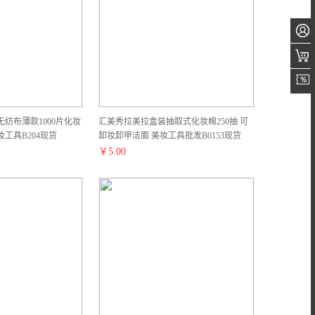
无纺布薄款1000片化妆
汇美秀拉美拉盒装抽取式化妆棉250抽 可
工具B204现货
卸妆卸甲洁面 美妆工具批发B0153现货
￥
5.00