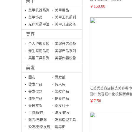
美甲
￥
158.00
美甲机器系列
美甲用品
美甲饰品
美甲工具系列
光疗水晶甲油
美甲开店必备
胶系列
美容
个人护理专区
美容开店必备
养生常用品用
美容产品系列
具
美容工具系列
美容仪器设备
美发
围布
烫发纸
烫发产品
假人头
汇美秀美容店精选美容卷巾
美发仪器
染发产品
面巾 美容纸巾化妆棉断点
造型产品
护养产品
￥
7.50
头模支架
烫发杠子
工具箱/包
洗发/护发
剪刀/电推剪
发廊造型工具
染发梳/染发碗
消毒柜