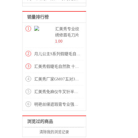
销量排行榜
1
汇美秀专业纹
绣修眉毛刀片
画眉神器美容
1.00
初学者女刮眉
刀整盒100片
2
月儿公主S系列假睫毛自然仿真女透明梗3D磨尖日常裸妆十对装
修腋毛现货
3
汇美秀假睫毛自然款 十对装月儿公主S系列 美姣源睫毛厂影楼睫毛
4
汇美秀厂家GM07五对3D磨尖假睫毛透明梗自然假睫毛纤长款日常眼睫毛
5
汇美秀免麻仪牛叉针半壁U11针专用线条眉针漂唇纹眼线微针全抛一体针头现货
6
明艳丝绨遮瑕膏专业强力遮瑕遮纹身痘印眼部提亮控油单色粉底膏现货
浏览过的商品
清除我的浏览记录