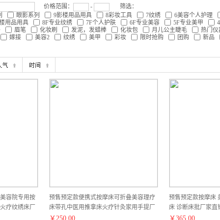
价格范围：
-
筛选：
列
眼影系列
9影楼用品用具
8彩妆工具
7纹绣
6美容个人护理
影楼用品用具
8F专业纹绣
7F个人护肤
6F专业美容
5F专业美甲
件
眉笔
化妆刷
发泥，发蜡棒
化妆包
月儿公主睫毛
热门仪
嫁接
美容2
纹绣
美甲
彩妆
限时抢购
团购
新品
美容院专用按
预售预定款便携式按摩床可折叠美容理疗
预售预定款按摩床 
火疗纹绣床厂
床带孔中医用推拿床火疗针灸家用手提厂
床 诊断床批厂家直
家直销批发
￥
250.00
￥
365.00