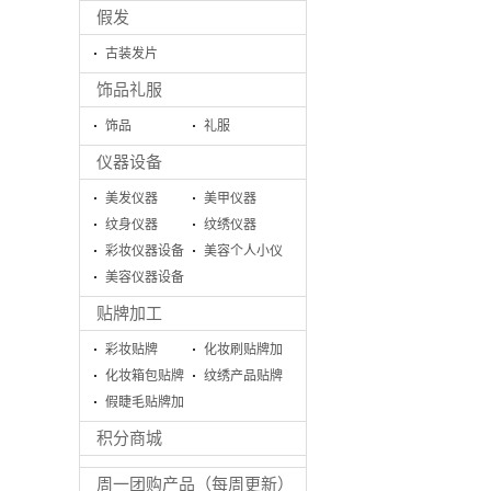
假发
古装发片
饰品礼服
饰品
礼服
仪器设备
美发仪器
美甲仪器
纹身仪器
纹绣仪器
彩妆仪器设备
美容个人小仪
美容仪器设备
器
系列
贴牌加工
彩妆贴牌
化妆刷贴牌加
化妆箱包贴牌
工
纹绣产品贴牌
加工
假睫毛贴牌加
加工
工生产
积分商城
周一团购产品（每周更新）