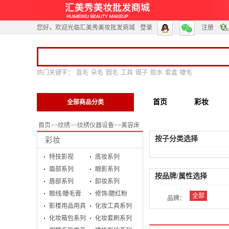
您好，欢迎光临汇美秀美妆批发商城
登录
注册
热门关键字：
直毛
朵毛
圆毛
工具
镊子
胶水
套盒
睫毛
首页
彩妆
全部商品分类
首页
>>
纹绣
>>
纹绣仪器设备
>>
美容床
按子分类选择
彩妆
特技影视
底妆系列
眉部系列
眼影系列
按品牌/属性选择
唇部系列
卸妆系列
眼线/睫毛膏
修饰/腮红粉
全部
品牌：
影楼用品用具
化妆工具系列
化妆箱包系列
化妆套刷系列