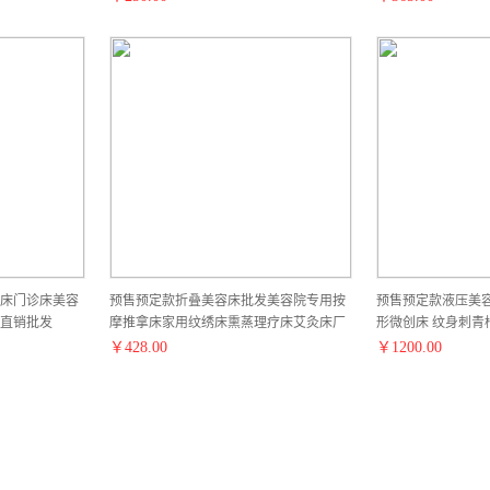
床门诊床美容
预售预定款折叠美容床批发美容院专用按
预售预定款液压美容
直销批发
摩推拿床家用纹绣床熏蒸理疗床艾灸床厂
形微创床 纹身刺青
家直销批发
销批发
￥
428.00
￥
1200.00