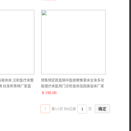
美体床 注射医疗床整
预售预定款直销中医按摩推拿床全身多功
椅 纹身刺青椅厂家直
能理疗床医用门诊检查床加固美容床厂家
直销批发
￥
190.00
1
第1/1页 共8记录
页