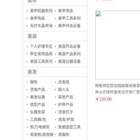
美甲
美甲机器系列
美甲用品
美甲饰品
美甲工具系列
光疗水晶甲油
美甲开店必备
胶系列
美容
个人护理专区
美容开店必备
养生常用品用
美容产品系列
具
美容工具系列
美容仪器设备
美发
围布
烫发纸
预售预定款加固按摩床推拿
烫发产品
假人头
床火疗床检查床诊疗床厂家
美发仪器
染发产品
￥
220.00
造型产品
护养产品
头模支架
烫发杠子
工具箱/包
洗发/护发
剪刀/电推剪
发廊造型工具
染发梳/染发碗
消毒柜