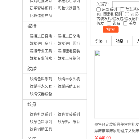
假睫毛批发系
喷枪彩绘系列
关键字：
列
初学套装系列
彩妆仪器设备
唇部系列
腮红系
10F假睫毛 套刷
9F
化妆造型产品
古装发片/假发包/假发配
假发
饰品
美发
嫁接
嫁接进口直毛
嫁接进口朵毛
嫁接进口扁毛
嫁接进口圆毛
嫁接专业工具
嫁接睫毛套装
系列
嫁接专业胶水
系列
嫁接工具箱包
系列
系列
纹绣
纹绣色料系列
纹绣半永久机
纹绣半永久套
器
纹绣辅助工具
盒
纹绣仪器设备
系列
纹身
纹身机器系列
纹身套装系列
纹身色料系列
纹身贴、纸系
预售预定款折叠美容床批发
纹身辅助工具
列
摩床推拿床家用理疗艾灸床
系列
家直销批发
￥
440.00