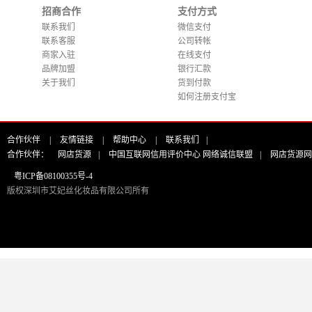
招商合作
支付方式
联系我们
微信支付
联系客服
公司转帐
商家入驻
在线支付
品牌加盟
银行汇款
关于我们
货到付款
如何注册支付宝
合作伙伴
|
友情链接
|
帮助中心
|
联系我们
|
合作伙伴：
网店货源
|
中国互联网信用评价中心 网络诚信联盟
|
网店货源网
粤ICP备08100355号-4
版权深圳市艾妃丝化妆品有限公司所有