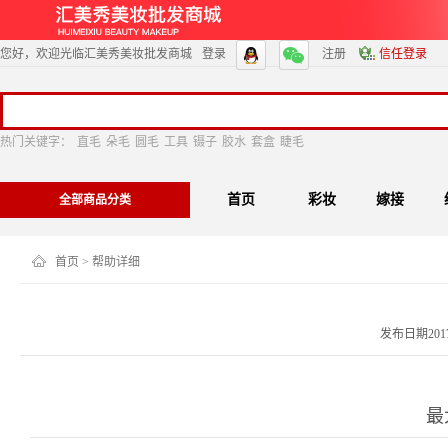
您好，欢迎光临汇美秀美妆批发商城
登录
注册
信任登录
热门关键字：
直毛
朵毛
圆毛
工具
镊子
胶水
套盒
睫毛
首页
彩妆
嫁接
全部商品分类
首页
> 帮助详细
发布日期2017-0
最