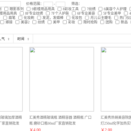
价格范围：
-
筛选：
列
眼影系列
9影楼用品用具
8彩妆工具
7纹绣
6美容个人护理
影楼用品用具
8F专业纹绣
7F个人护肤
6F专业美容
5F专业美甲
件
眉笔
化妆刷
发泥，发蜡棒
化妆包
月儿公主睫毛
热门仪
嫁接
美容2
纹绣
美甲
彩妆
限时抢购
团购
新品
用玻璃加厚酒精
汇美秀酒精玻璃瓶 酒精容器 酒精瓶 广口
汇美秀热销美容院医
器厂家直销批发
瓶 磨砂口瓶60ml厂家直销批发
灯250ml化学加
￥
4.00
￥
2.00