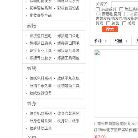
假睫毛批发系
喷枪彩绘系列
关键字：
列
初学套装系列
彩妆仪器设备
唇部系列
腮红系
10F假睫毛 套刷
9F
化妆造型产品
古装发片/假发包/假发配
假发
饰品
美发
嫁接
嫁接进口直毛
嫁接进口朵毛
嫁接进口扁毛
嫁接进口圆毛
嫁接专业工具
嫁接睫毛套装
系列
嫁接专业胶水
系列
嫁接工具箱包
系列
系列
纹绣
纹绣色料系列
纹绣半永久机
纹绣半永久套
器
纹绣辅助工具
盒
纹绣仪器设备
系列
纹身
纹身机器系列
纹身套装系列
纹身色料系列
纹身贴、纸系
汇美秀热销美容院医 用专
纹身辅助工具
列
灯250ml化学加热实验仪
系列
￥
2.00