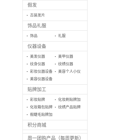
假发
古装发片
饰品礼服
饰品
礼服
仪器设备
美发仪器
美甲仪器
纹身仪器
纹绣仪器
彩妆仪器设备
美容个人小仪
美容仪器设备
器
系列
贴牌加工
彩妆贴牌
化妆刷贴牌加
化妆箱包贴牌
工
纹绣产品贴牌
加工
假睫毛贴牌加
加工
工生产
积分商城
周一团购产品（每周更新）