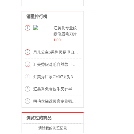
销量排行榜
1
汇美秀专业纹
绣修眉毛刀片
画眉神器美容
1.00
初学者女刮眉
刀整盒100片
2
月儿公主S系列假睫毛自然仿真女透明梗3D磨尖日常裸妆十对装
修腋毛现货
3
汇美秀假睫毛自然款 十对装月儿公主S系列 美姣源睫毛厂影楼睫毛
4
汇美秀厂家GM07五对3D磨尖假睫毛透明梗自然假睫毛纤长款日常眼睫毛
5
汇美秀免麻仪牛叉针半壁U11针专用线条眉针漂唇纹眼线微针全抛一体针头现货
6
明艳丝绨遮瑕膏专业强力遮瑕遮纹身痘印眼部提亮控油单色粉底膏现货
浏览过的商品
清除我的浏览记录