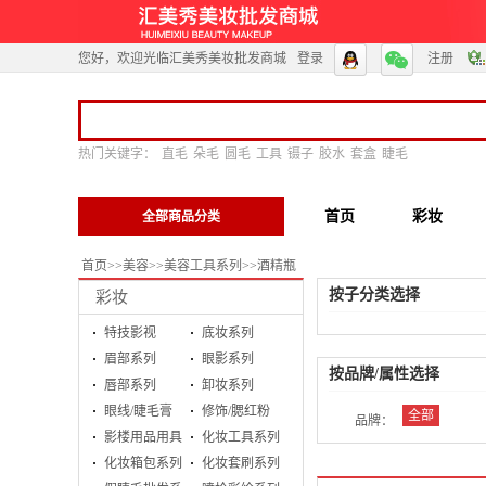
您好，欢迎光临汇美秀美妆批发商城
登录
注册
热门关键字：
直毛
朵毛
圆毛
工具
镊子
胶水
套盒
睫毛
首页
彩妆
全部商品分类
首页
>>
美容
>>
美容工具系列
>>
酒精瓶
按子分类选择
彩妆
特技影视
底妆系列
眉部系列
眼影系列
按品牌/属性选择
唇部系列
卸妆系列
眼线/睫毛膏
修饰/腮红粉
全部
品牌：
影楼用品用具
化妆工具系列
化妆箱包系列
化妆套刷系列