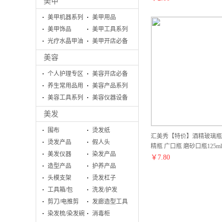
美甲
美甲机器系列
美甲用品
美甲饰品
美甲工具系列
光疗水晶甲油
美甲开店必备
胶系列
美容
个人护理专区
美容开店必备
养生常用品用
美容产品系列
具
美容工具系列
美容仪器设备
美发
围布
烫发纸
汇美秀【特价】酒精玻璃瓶 
烫发产品
假人头
精瓶 广口瓶 磨砂口瓶125
美发仪器
染发产品
￥
7.80
造型产品
护养产品
头模支架
烫发杠子
工具箱/包
洗发/护发
剪刀/电推剪
发廊造型工具
染发梳/染发碗
消毒柜