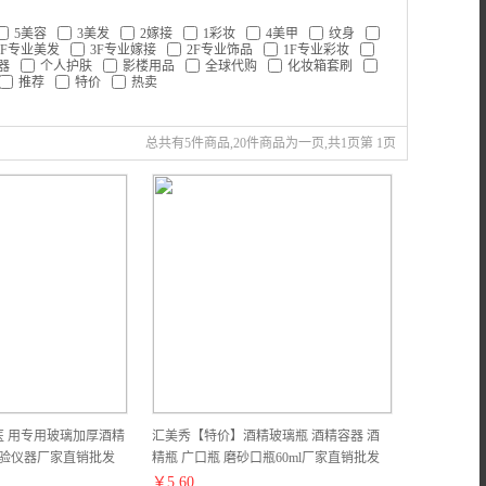
5美容
3美发
2嫁接
1彩妆
4美甲
纹身
4F专业美发
3F专业嫁接
2F专业饰品
1F专业彩妆
器
个人护肤
影楼用品
全球代购
化妆箱套刷
推荐
特价
热卖
总共有5件商品,20件商品为一页,共1页第 1页
 用专用玻璃加厚酒精
汇美秀【特价】酒精玻璃瓶 酒精容器 酒
热实验仪器厂家直销批发
精瓶 广口瓶 磨砂口瓶60ml厂家直销批发
￥
5.60